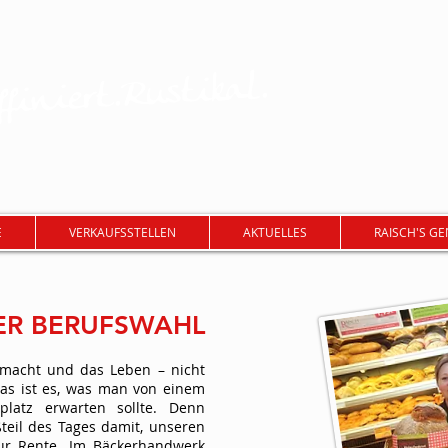
finiert.Rustikal.
E
VERKAUFSSTELLEN
AKTUELLES
RAISCH'S G
ER BERUFSWAHL
 macht und das Leben – nicht
das ist es, was man von einem
platz erwarten sollte. Denn
teil des Tages damit, unseren
zur Rente. Im Bäckerhandwerk