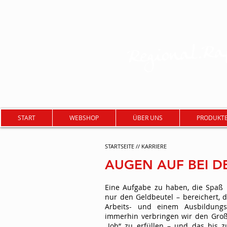
Regional.Raf
START
WEBSHOP
ÜBER UNS
PRODUKT
STARTSEITE
//
KARRIERE
AUGEN AUF BEI D
Eine Aufgabe zu haben, die Spaß
nur den Geldbeutel – bereichert, 
Arbeits- und einem Ausbildungs
immerhin verbringen wir den Groß
„Job“ zu erfüllen – und das bis 