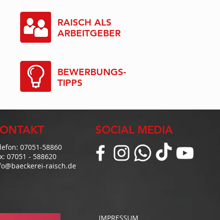
RAISCH ALS
ARBEITGEBER
BEWERBUNGS-
TIPPS
ONTAKT
SOCIAL MEDIA
lefon: 07051-58860
x: 07051 - 588620
fo@baeckerei-raisch.de
IMPRESSUM