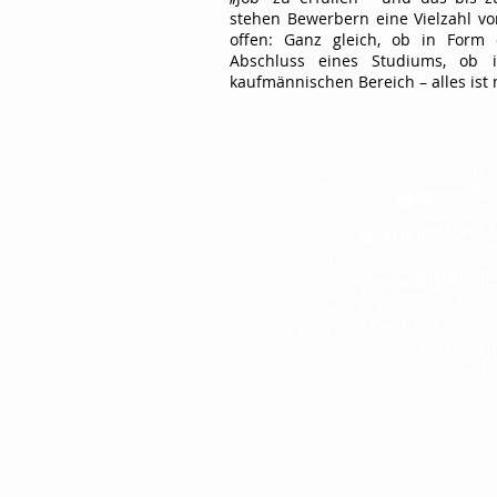
stehen Bewerbern eine Vielzahl vo
offen: Ganz gleich, ob in Form
Abschluss eines Studiums, ob 
kaufmännischen Bereich – alles ist 
Bewerben Sie sich jetzt 
Bewerberfor
unser
elektronisch per E
bewerbung@baeckerei
oder schriftlich p
Bäckerei & Konditorei Rai
Heckenackerstraße 3 7536
Nicht das Passe
Dann freuen wir uns über I
​